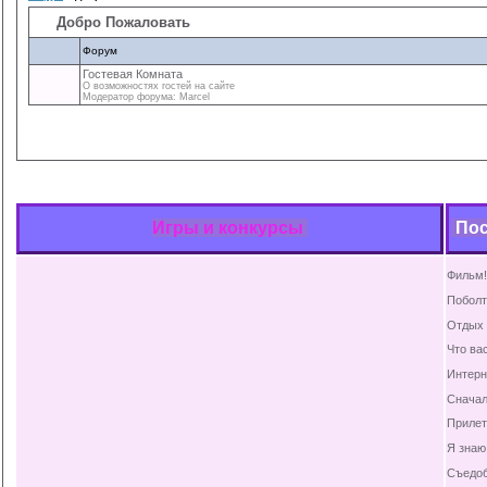
Добро Пожаловать
Форум
Гостевая Комната
О возможностях гостей на сайте
Модератор форума: Marcel
Игры и конкурсы
По
Фильм!
Побол
Отдых 
Что ва
Интерн
Сначал
Прилет
Я знаю 
Съедоб