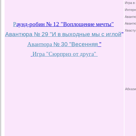
Игра в
Интерн
Авантю
Р
аунд-робин № 12 "Воплощение мечты"
Авантю
Хвасту
Авантюра № 29 "И в выходные мы с иглой
"
Авантюра
№ 30 "Весенняя
"
Игра "Сюрприз от друга"
Абхази